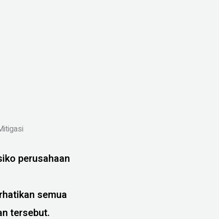
itigasi
siko perusahaan
rhatikan semua
n tersebut.