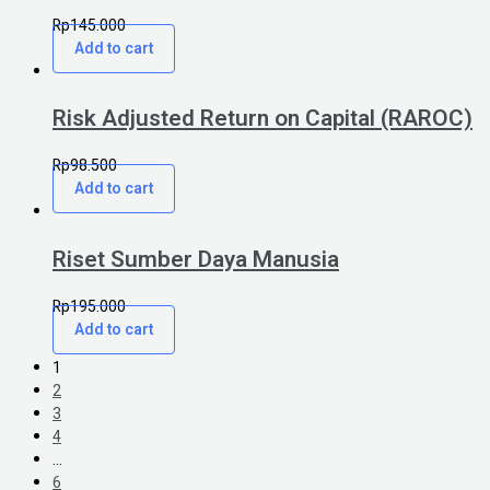
Rp
145.000
Add to cart
Risk Adjusted Return on Capital (RAROC)
Rp
98.500
Add to cart
Riset Sumber Daya Manusia
Rp
195.000
Add to cart
1
2
3
4
…
6