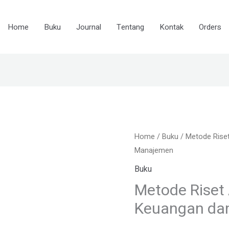
Home
Buku
Journal
Tentang
Kontak
Orders
Metode
Home
/
Buku
/ Metode Riset
Riset
Manajemen
Akuntansi,
Buku
Investasi
Metode Riset 
Keuangan
Keuangan da
dan
Manajemen