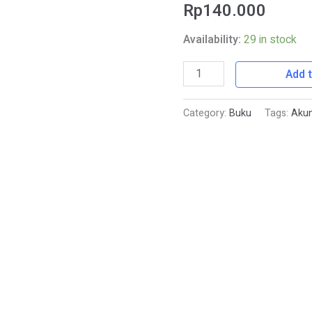
Rp
140.000
quantity
Availability:
29 in stock
Add t
Category:
Buku
Tags:
Akun