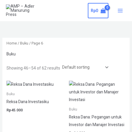
Skip
S
Rp
0
to
e
content
a
r
c
Home
/
Buku
/ Page 6
h
Buku
Showing 46–54 of 62 results
Buku
Reksa Dana Investasiku
Buku
Rp
45.000
Reksa Dana: Pegangan untuk
Investor dan Manajer Investasi